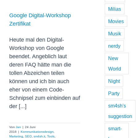
Zertifikat
Milias
Google Digital-Workshop
Movies
Zertifikat
Musik
Heute mal den Digital-
nerdy
Workshop von Google
beendet. Angeblich laut
New
deren FAQ hätte man die
World
tollen Abzeichen teilen
können und ich bin auch
Night
eher von einem Code-
Party
Schnipsel zum einbinden auf
sm4sh's
der [...]
suggestion
Von
Jan
|
24 Juni
smart-
2016
|
Kommunikationsdesign
,
Marketing
,
SEO
,
sm4sh.it
,
Tools
,