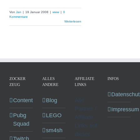
Von
Jan
|
19 Januar 2008
|
www
|
0
Kommentare
Weiterlesen
ZOCKER
ALLES
AFFILIATE
INFOS
ZEUG
ANDERE
LINKS
Datenschut
Content
Blog
Alle
Partner /
Impressum
Pubg
LEGO
Affiliate
Squad
Links auf
sm4sh
dieser
Twitch