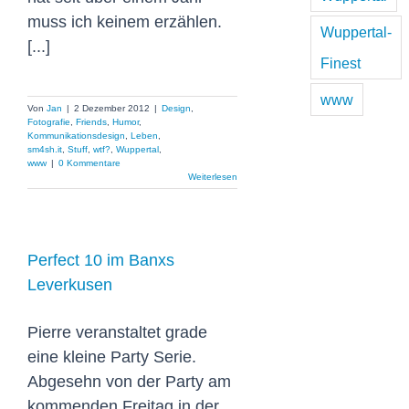
muss ich keinem erzählen.
Wuppertal-
[...]
Finest
www
Von
Jan
|
2 Dezember 2012
|
Design
,
Fotografie
,
Friends
,
Humor
,
Kommunikationsdesign
,
Leben
,
sm4sh.it
,
Stuff
,
wtf?
,
Wuppertal
,
www
|
0 Kommentare
Weiterlesen
Perfect 10 im Banxs
Leverkusen
Pierre veranstaltet grade
eine kleine Party Serie.
Abgesehn von der Party am
kommenden Freitag in der