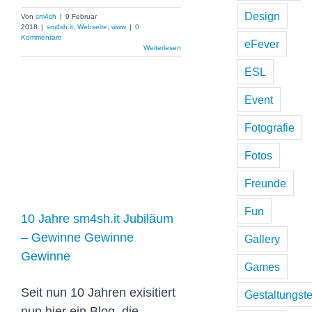
Design
Von
sm4sh
|
9 Februar
2018
|
sm4sh.it
,
Webseite
,
www
|
0
Kommentare
eFever
Weiterlesen
ESL
Event
10 Jahre
Fotografie
sm4sh.it
Fotos
Jubiläum –
Freunde
Gewinne
Gewinne
Fun
10 Jahre sm4sh.it Jubiläum
Gewinne
– Gewinne Gewinne
Gallery
Gewinne
Games
Seit nun 10 Jahren exisitiert
Gestaltungst
nun hier ein Blog, die