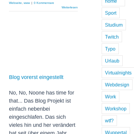
home
Webseite
,
www
|
0 Kommentare
Weiterlesen
Sport
Studium
Twitch
Typo
Blog vorerst
Urlaub
eingestellt
Virtualnights
Blog vorerst eingestellt
Webdesign
No, No, Noone has time for
Work
that... Das Blog Projekt ist
einfach nebenbei
Workshop
eingeschlafen. Das sich
wtf?
vieles hin und her verändert
Wuppertal
hat seit über einem Jahr