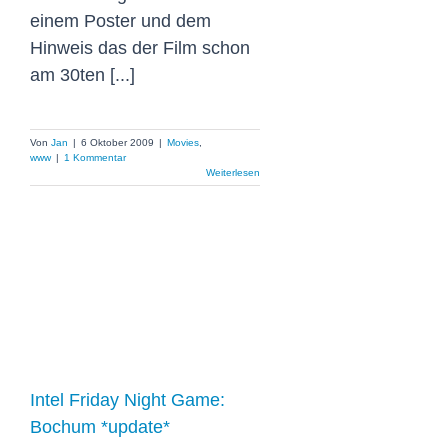
einem Poster und dem
Hinweis das der Film schon
am 30ten [...]
Von
Jan
|
6 Oktober 2009
|
Movies
,
www
|
1 Kommentar
Weiterlesen
Intel Friday Night
Game: Bochum
*update*
Intel Friday Night Game:
Bochum *update*