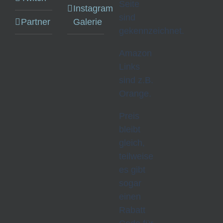
Seite
Instagram
sind
Partner
Galerie
gekennzeichnet.
Amazon
Links
sind z.B.
Orange.
Preis
bleibt
gleich,
teilweise
es gibt
sogar
einen
Rabatt