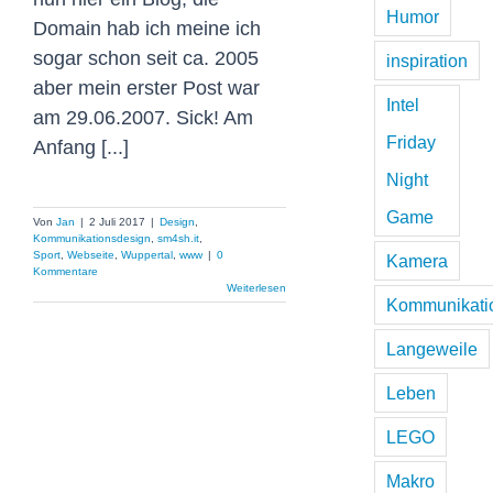
Humor
Domain hab ich meine ich
sogar schon seit ca. 2005
inspiration
aber mein erster Post war
Intel
am 29.06.2007. Sick! Am
Friday
Anfang [...]
Night
Game
Von
Jan
|
2 Juli 2017
|
Design
,
Kommunikationsdesign
,
sm4sh.it
,
Sport
,
Webseite
,
Wuppertal
,
www
|
0
Kamera
Kommentare
Weiterlesen
Kommunikati
Langeweile
Leben
LEGO
Google Digital-
Workshop
Makro