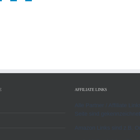
E
AFFILIATE LINKS
Alle Partner / Affiliate Lin
Seite sind gekennzeichnet
Amazon Links sind z.B. O