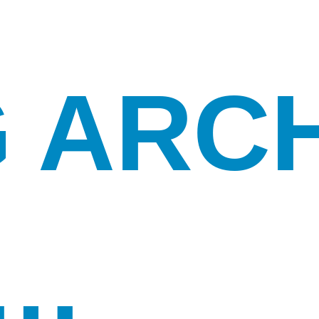
 ARCH
T…