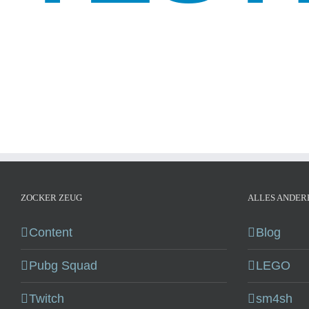
ZOCKER ZEUG
ALLES ANDER
Content
Blog
Pubg Squad
LEGO
Twitch
sm4sh