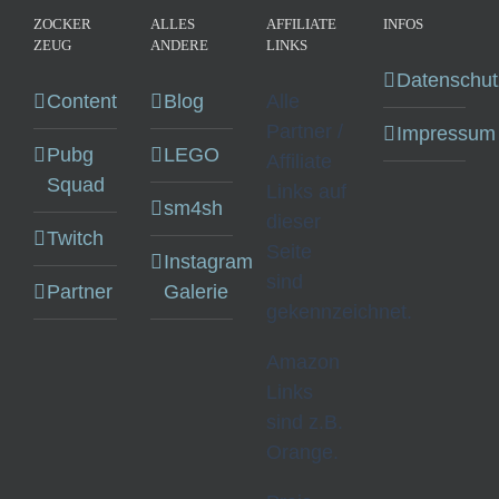
ZOCKER
ALLES
AFFILIATE
INFOS
ZEUG
ANDERE
LINKS
Datenschut
Content
Blog
Alle
Partner /
Impressum
Pubg
LEGO
Affiliate
Squad
Links auf
sm4sh
dieser
Twitch
Seite
Instagram
sind
Partner
Galerie
gekennzeichnet.
Amazon
Links
sind z.B.
Orange.