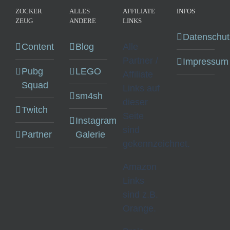
ZOCKER
ALLES
AFFILIATE
INFOS
ZEUG
ANDERE
LINKS
Datenschut
Content
Blog
Alle
Partner /
Impressum
Pubg
LEGO
Affiliate
Squad
Links auf
sm4sh
dieser
Twitch
Seite
Instagram
sind
Partner
Galerie
gekennzeichnet.
Amazon
Links
sind z.B.
Orange.