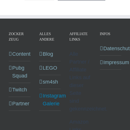
ZOCKER
ALLES
AFFILIATE
INFOS
ZEUG
ANDERE
LINKS
Datenschut
Content
Blog
Alle
Partner /
Impressum
Pubg
LEGO
Affiliate
Squad
Links auf
sm4sh
dieser
Twitch
Seite
Instagram
sind
Partner
Galerie
gekennzeichnet.
Amazon
Links