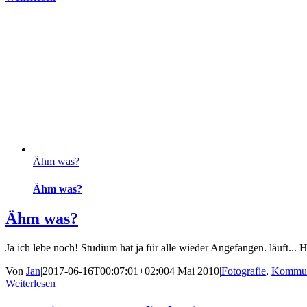
Ähm was?
Ähm was?
Ähm was?
Ja ich lebe noch! Studium hat ja für alle wieder Angefangen. läuft..
Von
Jan
|
2017-06-16T00:07:01+02:00
4 Mai 2010
|
Fotografie
,
Kommun
Weiterlesen