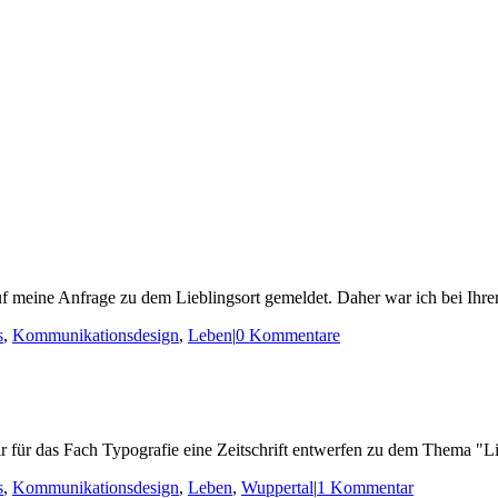
auf meine Anfrage zu dem Lieblingsort gemeldet. Daher war ich bei Ihre
s
,
Kommunikationsdesign
,
Leben
|
0 Kommentare
r für das Fach Typografie eine Zeitschrift entwerfen zu dem Thema "Lie
s
,
Kommunikationsdesign
,
Leben
,
Wuppertal
|
1 Kommentar