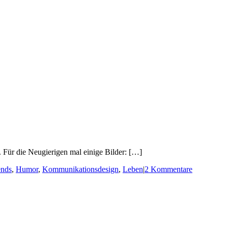
 Für die Neugierigen mal einige Bilder: […]
ends
,
Humor
,
Kommunikationsdesign
,
Leben
|
2 Kommentare