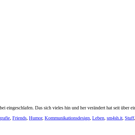
ei eingeschlafen. Das sich vieles hin und her verändert hat seit über ei
grafie
,
Friends
,
Humor
,
Kommunikationsdesign
,
Leben
,
sm4sh.it
,
Stuff