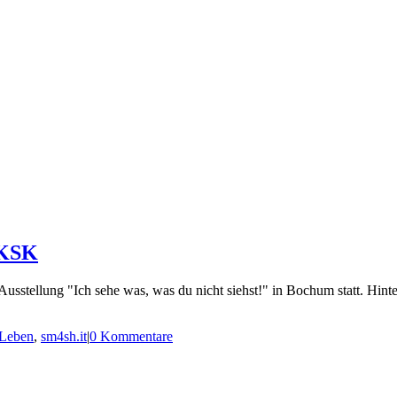
 KSK
stellung "Ich sehe was, was du nicht siehst!" in Bochum statt. Hinte
Leben
,
sm4sh.it
|
0 Kommentare