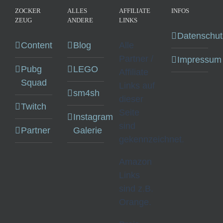
ZOCKER
ALLES
AFFILIATE
INFOS
ZEUG
ANDERE
LINKS
Datenschut
Content
Blog
Alle
Partner /
Impressum
Pubg
LEGO
Affiliate
Squad
Links auf
sm4sh
dieser
Twitch
Seite
Instagram
sind
Partner
Galerie
gekennzeichnet.
Amazon
Links
sind z.B.
Orange.