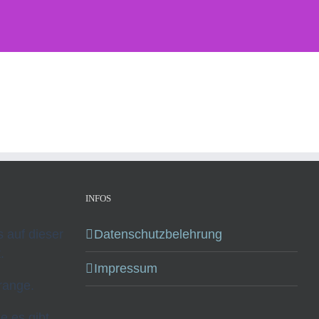
INFOS
ks auf dieser
Datenschutzbelehrung
.
Impressum
range.
se es gibt