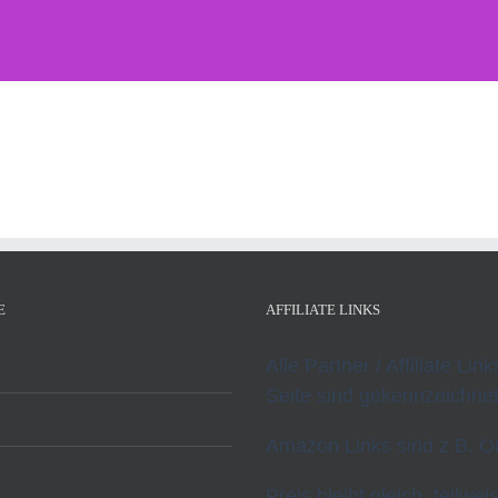
E
AFFILIATE LINKS
Alle Partner / Affiliate Lin
Seite sind gekennzeichnet
Amazon Links sind z.B. O
Preis bleibt gleich, teilwei