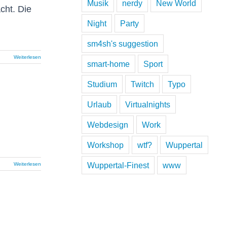
Musik
nerdy
New World
cht. Die
Night
Party
sm4sh's suggestion
Weiterlesen
smart-home
Sport
Studium
Twitch
Typo
Urlaub
Virtualnights
Webdesign
Work
Workshop
wtf?
Wuppertal
Wuppertal-Finest
www
Weiterlesen