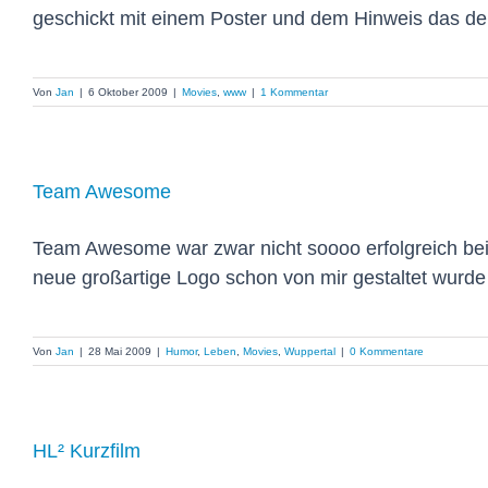
geschickt mit einem Poster und dem Hinweis das der
Von
Jan
|
6 Oktober 2009
|
Movies
,
www
|
1 Kommentar
Team Awesome
Team Awesome war zwar nicht soooo erfolgreich be
neue großartige Logo schon von mir gestaltet wurde (w
Von
Jan
|
28 Mai 2009
|
Humor
,
Leben
,
Movies
,
Wuppertal
|
0 Kommentare
HL² Kurzfilm