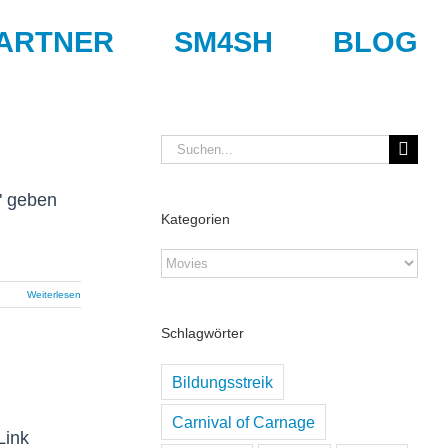
ARTNER
SM4SH
BLOG
Suche
nach:
s" geben
Kategorien
Kategorien
Weiterlesen
Schlagwörter
Bildungsstreik
Carnival of Carnage
Link