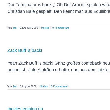
Der Terminator is back ;) Ob Der Arni mitspielen wi
Christian Bale gespielt. Den kennt man aus Equilibri
Von
Jan
|
22 August 2008
|
Movies
|
0 Kommentare
Zack Buff is back!
Yeah Zack Buff is back! Ganz großes comeback heu
unendlich viele Alpträume hatte, das aus dem letzten
Von
Jan
|
5 August 2008
|
Movies
|
0 Kommentare
movies coming up