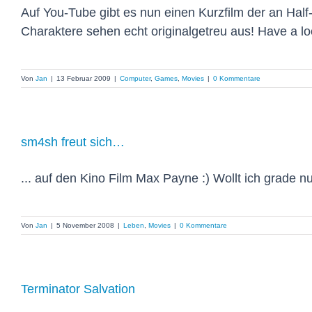
Auf You-Tube gibt es nun einen Kurzfilm der an Half
Charaktere sehen echt originalgetreu aus! Have a loo
Von
Jan
|
13 Februar 2009
|
Computer
,
Games
,
Movies
|
0 Kommentare
sm4sh freut sich…
... auf den Kino Film Max Payne :) Wollt ich grade n
Von
Jan
|
5 November 2008
|
Leben
,
Movies
|
0 Kommentare
Terminator Salvation