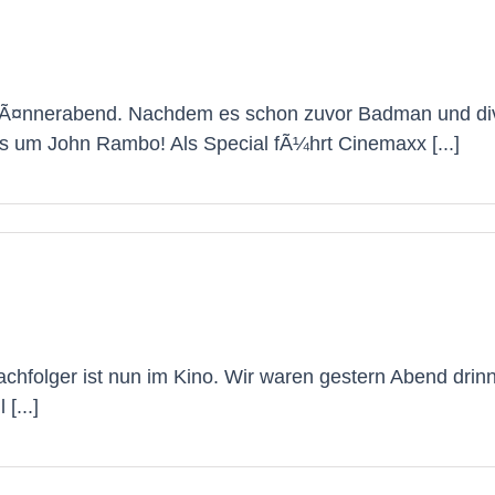
MÃ¤nnerabend. Nachdem es schon zuvor Badman und di
s um John Rambo! Als Special fÃ¼hrt Cinemaxx [...]
chfolger ist nun im Kino. Wir waren gestern Abend drin
[...]