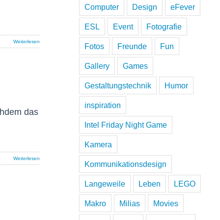
Computer
Design
eFever
ESL
Event
Fotografie
Weiterlesen
Fotos
Freunde
Fun
Gallery
Games
Gestaltungstechnik
Humor
inspiration
achdem das
Intel Friday Night Game
Kamera
Weiterlesen
Kommunikationsdesign
Langeweile
Leben
LEGO
Makro
Milias
Movies