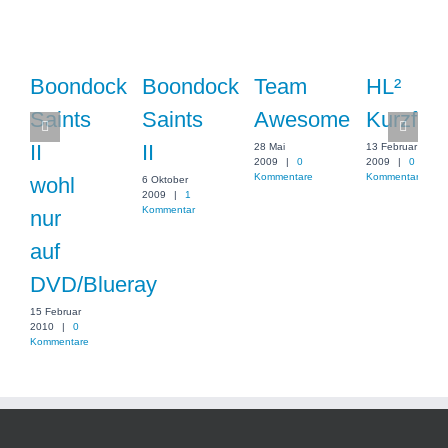
Boondock
Boondock
Team
HL²
Saints
Saints
Awesome
Kurzfilm
II
II
28 Mai
13 Februar
2009
|
0
2009
|
0
Kommentare
Kommentare
wohl
6 Oktober
2009
|
1
Kommentar
nur
auf
DVD/Blueray
15 Februar
2010
|
0
Kommentare