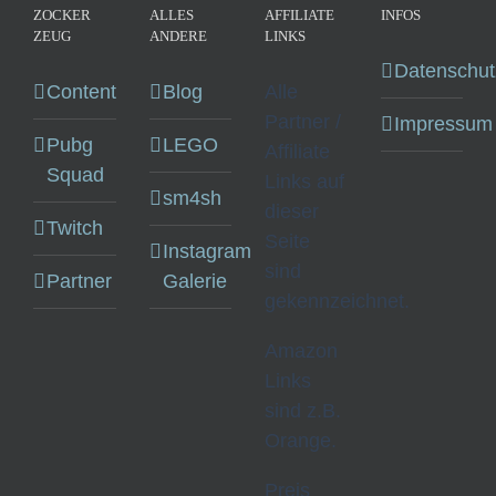
ZOCKER
ALLES
AFFILIATE
INFOS
ZEUG
ANDERE
LINKS
Datenschut
Content
Blog
Alle
Partner /
Impressum
Pubg
LEGO
Affiliate
Squad
Links auf
sm4sh
dieser
Twitch
Seite
Instagram
sind
Partner
Galerie
gekennzeichnet.
Amazon
Links
sind z.B.
Orange.
Preis