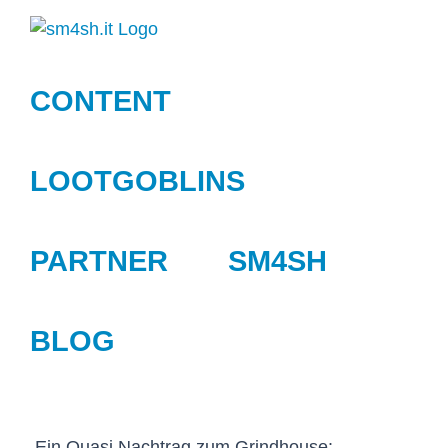
Zum
Inhalt
springen
CONTENT
LOOTGOBLINS
PARTNER
SM4SH
BLOG
Ein Quasi Nachtrag zum Grindhouse: