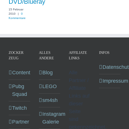
DVD/Blueray
15 Februar
2010
|
0
Kommentare
ZOCKER
ALLES
AFFILIATE
INFOS
ZEUG
ANDERE
LINKS
Datenschut
Content
Blog
Alle
Partner /
Impressum
Pubg
LEGO
Affiliate
Squad
Links auf
sm4sh
dieser
Twitch
Seite
Instagram
sind
Partner
Galerie
gekennzeichnet.