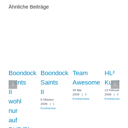
Ähnliche Beiträge
Boondock
Boondock
Team
HL²
Saints
Saints
Awesome
Kurzfilm
II
II
28 Mai
13 Februar
2009
|
0
2009
|
0
Kommentare
Kommentare
wohl
6 Oktober
2009
|
1
Kommentar
nur
auf