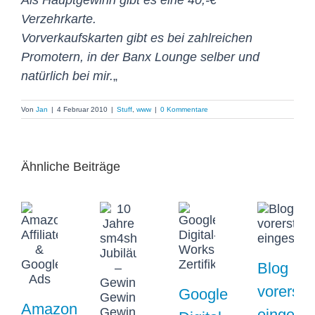
Als Hauptgewinn gibt es eine 40,-€
Verzehrkarte.
Vorverkaufskarten gibt es bei zahlreichen
Promotern, in der Banx Lounge selber und
natürlich bei mir.
„
Von
Jan
|
4 Februar 2010
|
Stuff
,
www
|
0 Kommentare
Ähnliche Beiträge
Blog
vorerst
Google
Amazon
eingestel