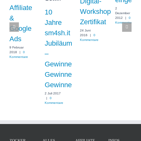
Digital-
Affiliate
2
Workshop
10
Dezember
&
2012
|
0
Zertifikat
Jahre
Kommentare
Google
24 Juni
sm4sh.it
2016
|
0
Ads
Kommentare
Jubiläum
9 Februar
–
2018
|
0
Kommentare
Gewinne
Gewinne
Gewinne
2 Juli 2017
|
0
Kommentare
ZOCKER
ALLES
AFFILIATE
INFOS