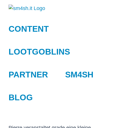
Zum
Inhalt
springen
CONTENT
LOOTGOBLINS
PARTNER
SM4SH
BLOG
Pierre veranstaltet grade eine kleine