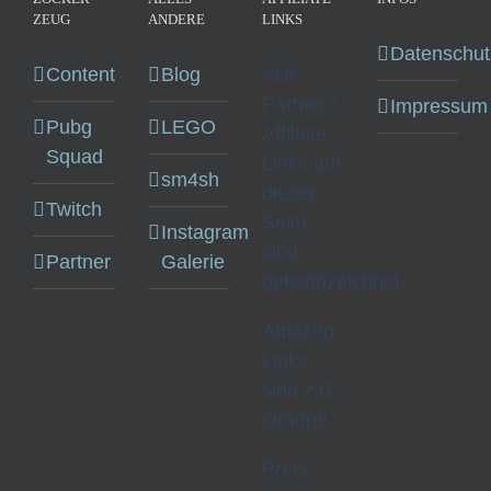
ZEUG
ANDERE
LINKS
Datenschut
Content
Blog
Alle
Partner /
Impressum
Pubg
LEGO
Affiliate
Squad
Links auf
sm4sh
dieser
Twitch
Seite
Instagram
sind
Partner
Galerie
gekennzeichnet.
Amazon
Links
sind z.B.
Orange.
Preis