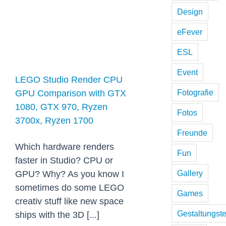
Design
Render CPU
GPU
eFever
Comparison with
ESL
GTX 1080, GTX
Event
LEGO Studio Render CPU
970, Ryzen
Fotografie
GPU Comparison with GTX
3700x, Ryzen
1080, GTX 970, Ryzen
Fotos
1700
3700x, Ryzen 1700
Freunde
Which hardware renders
Fun
faster in Studio? CPU or
Gallery
GPU? Why? As you know I
sometimes do some LEGO
Games
creativ stuff like new space
Gestaltungst
ships with the 3D [...]