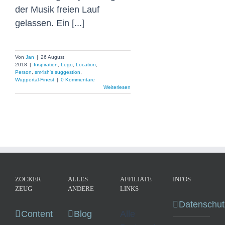
der Musik freien Lauf
gelassen. Ein [...]
Von
Jan
|
26 August
2018
|
Inspiration
,
Lego
,
Location
,
Person
,
sm4sh's suggestion
,
Wuppertal-Finest
|
0 Kommentare
Weiterlesen
ZOCKER
ALLES
AFFILIATE
INFOS
ZEUG
ANDERE
LINKS
Datenschut
Content
Blog
Alle