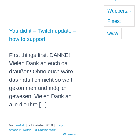
You did it –
Wuppertal-
Twitch update –
Finest
how to support
You did it – Twitch update –
www
how to support
First things first: DANKE!
Vielen Dank an euch da
draußen! Ohne euch wäre
das natürlich nicht so weit
gekommen und möglich
gewesen. Vielen Dank an
alle die Ihre [...]
Von
sm4sh
|
21 Oktober 2018
|
Lego
,
sm4sh.it
,
Twitch
|
0 Kommentare
Weiterlesen