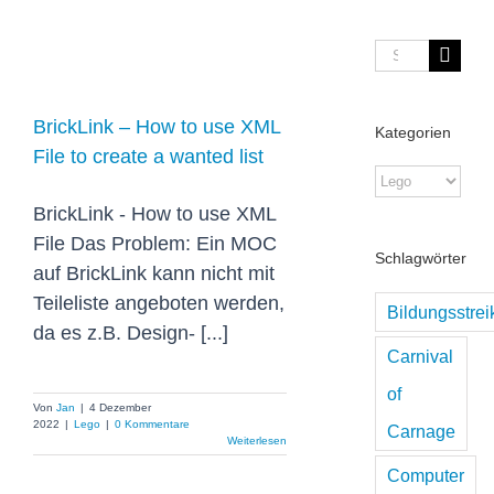
BrickLink – How
Suche
to use XML File
nach:
to create a
BrickLink – How to use XML
wanted list
Kategorien
File to create a wanted list
Kategorien
BrickLink - How to use XML
File Das Problem: Ein MOC
Schlagwörter
auf BrickLink kann nicht mit
Teileliste angeboten werden,
Bildungsstrei
da es z.B. Design- [...]
Carnival
of
Von
Jan
|
4 Dezember
2022
|
Lego
|
0 Kommentare
Carnage
Weiterlesen
Computer
LEGO Studio