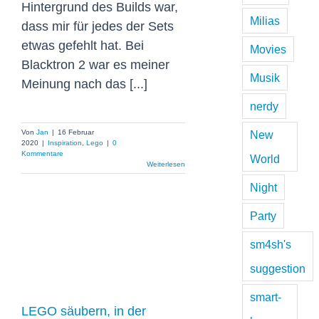
Hintergrund des Builds war,
Milias
dass mir für jedes der Sets
etwas gefehlt hat. Bei
Movies
Blacktron 2 war es meiner
Musik
Meinung nach das [...]
nerdy
Von
Jan
|
16 Februar
New
2020
|
Inspiration
,
Lego
|
0
Kommentare
World
Weiterlesen
Night
Party
sm4sh's
LEGO säubern,
suggestion
in der
smart-
Waschmaschine
LEGO säubern, in der