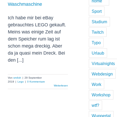
home
Waschmaschine
Sport
Ich habe mir bei eBay
Studium
gebrauchtes LEGO gekauft.
Meins was einige Zeit auf
Twitch
dem Speicher rum lag ist
Typo
schon mega dreckig. Aber
da ja quasi mein Dreck. Bei
Urlaub
den [...]
Virtualnights
Webdesign
Von
sm4sh
|
29 September
2019
|
Lego
|
0 Kommentare
Work
Weiterlesen
Workshop
wtf?
Wuppertal