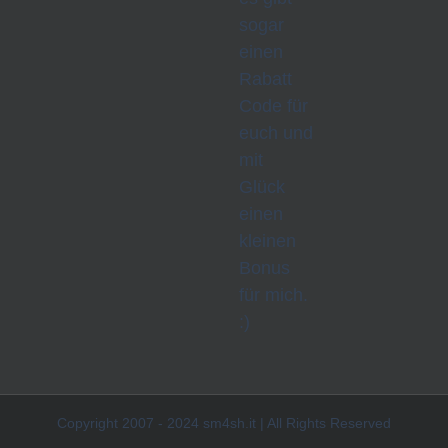
sogar
einen
Rabatt
Code für
euch und
mit
Glück
einen
kleinen
Bonus
für mich.
:)
Copyright 2007 - 2024 sm4sh.it | All Rights Reserved