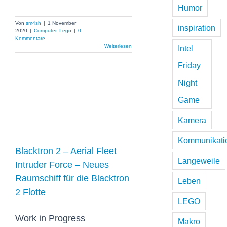
Humor
Von
sm4sh
|
1 November
inspiration
2020
|
Computer
,
Lego
|
0
Kommentare
Weiterlesen
Intel
Friday
Blacktron 2 –
Night
Aerial Fleet
Game
Intruder Force –
Kamera
Neues
Kommunikati
Raumschiff für
Blacktron 2 – Aerial Fleet
die Blacktron 2
Langeweile
Intruder Force – Neues
Flotte
Raumschiff für die Blacktron
Leben
2 Flotte
LEGO
Work in Progress
Makro