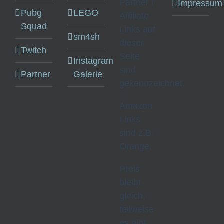
Partner /
Impressum
Pubg
LEGO
Affiliate
Squad
Links auf
sm4sh
dieser
Twitch
Seite
Instagram
sind
Partner
Galerie
gekennzeichnet.
Amazon
Links
sind z.B.
Orange.
Preis
bleibt
gleich,
teilweise
es gibt