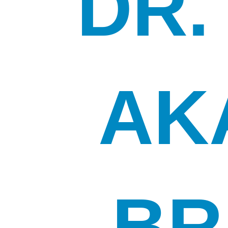
DR.
AK
BR