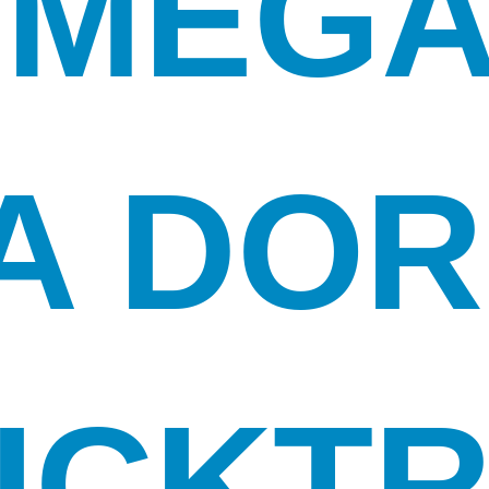
 MEG
A DOR
ICKT