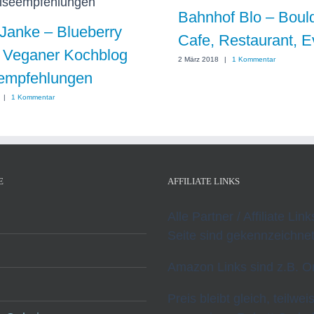
Bahnhof Blo – Bould
Janke – Blueberry
Cafe, Restaurant, E
 Veganer Kochblog
2 März 2018
|
1 Kommentar
empfehlungen
|
1 Kommentar
E
AFFILIATE LINKS
Alle Partner / Affiliate Lin
Seite sind gekennzeichnet
Amazon Links sind z.B. O
Preis bleibt gleich, teilwei