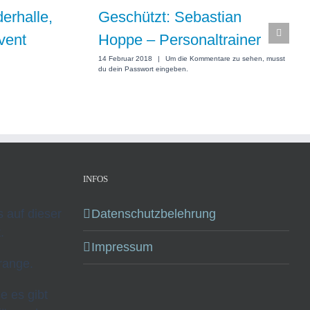
erhalle,
Geschützt: Sebastian
vent
Hoppe – Personaltrainer
14 Februar 2018
|
Um die Kommentare zu sehen, musst
du dein Passwort eingeben.
INFOS
ks auf dieser
Datenschutzbelehrung
.
Impressum
range.
se es gibt