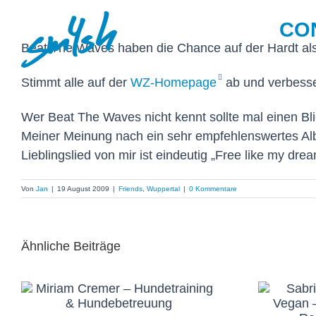
Zum
CO
Inhalt
springen
Beat The Waves haben die Chance auf der Hardt als
Stimmt alle auf der
WZ-Homepage
ab und verbesse
Wer Beat The Waves nicht kennt sollte mal einen Bli
Meiner Meinung nach ein sehr empfehlenswertes A
Lieblingslied von mir ist eindeutig „Free like my dre
Von
Jan
|
19 August 2009
|
Friends
,
Wuppertal
|
0 Kommentare
Ähnliche Beiträge