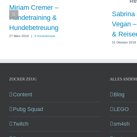
Miriam Cremer –
Sabrina 
Hundetraining &
Vegan –
Hundebetreuung
& Reise
27 März 2019
|
0 Kommentare
31 Oktober 2018
ZOCKER ZEUG
ALLES ANDER
Content
Blog
Pubg Squad
LEGO
Twitch
sm4sh