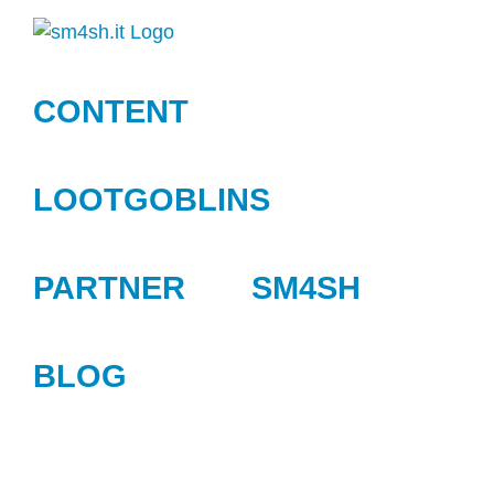
Zum
Inhalt
springen
CONTENT
LOOTGOBLINS
PARTNER
SM4SH
BLOG
Zeige