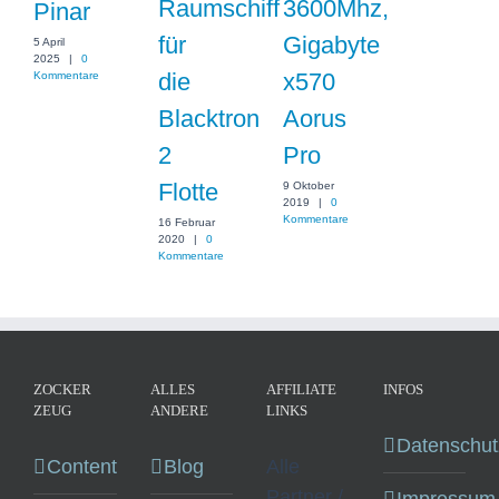
Raumschiff
3600Mhz,
Pinar
für
Gigabyte
5 April
2025
|
0
die
x570
Kommentare
Blacktron
Aorus
2
Pro
Flotte
9 Oktober
2019
|
0
Kommentare
16 Februar
2020
|
0
Kommentare
ZOCKER
ALLES
AFFILIATE
INFOS
ZEUG
ANDERE
LINKS
Datenschut
Content
Blog
Alle
Partner /