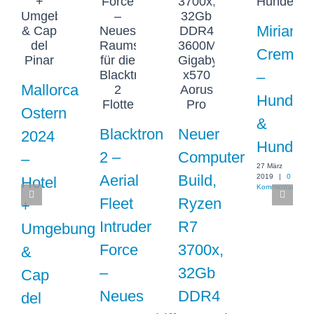
Miriam
Cremer
–
Mallorca
Hundetr
Ostern
&
Blacktron
Neuer
2024
Hundebe
2 –
Computer
–
27 März
Aerial
Build,
2019
|
0
Hotel
Kommentare
Fleet
Ryzen
+
Intruder
R7
Umgebung
Force
3700x,
&
–
32Gb
Cap
Neues
DDR4
del