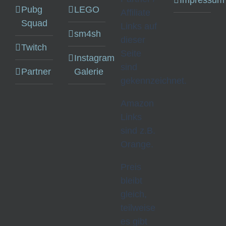
Impressum
Pubg
LEGO
Affiliate
Squad
Links auf
sm4sh
dieser
Twitch
Seite
Instagram
sind
Partner
Galerie
gekennzeichnet.
Amazon
Links
sind z.B.
Orange.
Preis
bleibt
gleich,
teilweise
es gibt