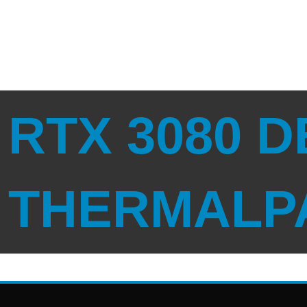
RTX 3080 
THERMALP