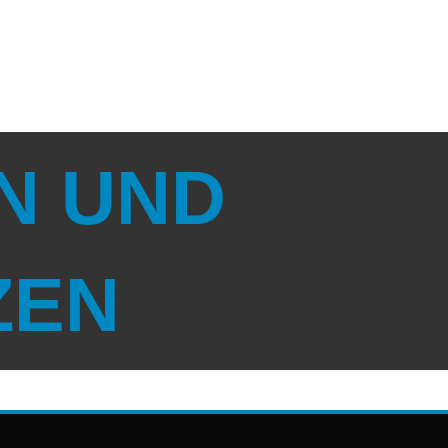
N UND
ZEN