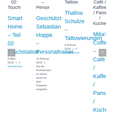
Thalina
Smart
Geschützt:
Schulze
Home
Sebastian
–
Milia’s
– Teil
Hoppe
Tattowierungen
Coffee
02:
–
6 Februar
2018
|
0
–
Touchstation
Personaltrainer
Kommentare
Café
9 März
14 Februar
2018
|
0
2018
|
/
Kommentare
Um die
Kommentare
zu sehen,
Kaffee
musst du
dein
/
Passwort
eingeben.
Pans
/
Kuchen