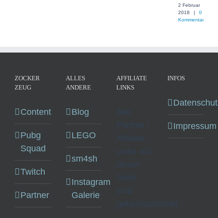
2 Februar
2018
|
0
Kommentare
ZOCKER
ALLES
AFFILIATE
INFOS
ZEUG
ANDERE
LINKS
Datenschut
Content
Blog
Alle
Partner /
Impressum
Pubg
LEGO
Affiliate
Squad
Links auf
sm4sh
dieser
Twitch
Seite
Instagram
sind
Partner
Galerie
gekennzeichnet.