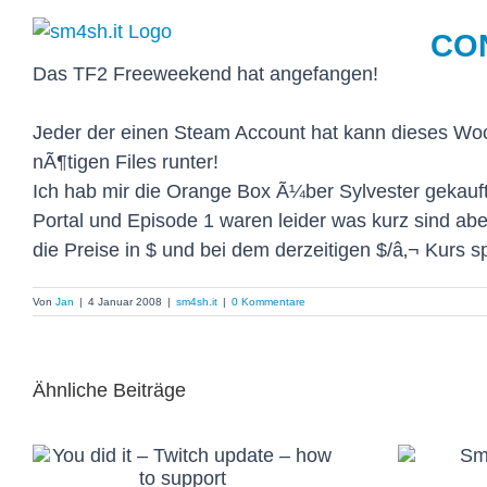
Zum
CO
Inhalt
springen
Das TF2 Freeweekend hat angefangen!
Jeder der einen Steam Account hat kann dieses Woc
nÃ¶tigen Files runter!
Ich hab mir die Orange Box Ã¼ber Sylvester gekauf
Portal und Episode 1 waren leider was kurz sind ab
die Preise in $ und bei dem derzeitigen $/â‚¬ Kurs 
Von
Jan
|
4 Januar 2008
|
sm4sh.it
|
0 Kommentare
Ähnliche Beiträge