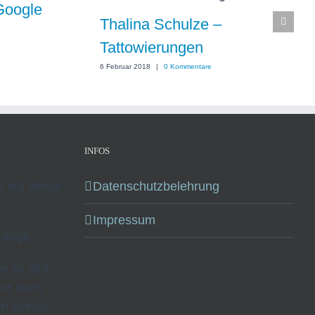
Google
Thalina Schulze –
Tattowierungen
6 Februar 2018
|
0 Kommentare
INFOS
ks auf dieser
Datenschutzbelehrung
.
Impressum
range.
se es gibt
für euch
nen Bonus