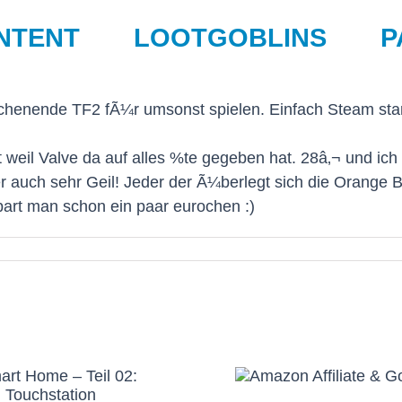
NTENT
LOOTGOBLINS
P
henende TF2 fÃ¼r umsonst spielen. Einfach Steam start
t weil Valve da auf alles %te gegeben hat. 28â‚¬ und i
er auch sehr Geil! Jeder der Ã¼berlegt sich die Orange 
spart man schon ein paar eurochen :)