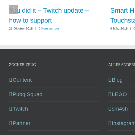
You did it – Twitch update –
Smart Ho
how to support
Touchsta
21 Oktober 2018
|
0 Kommentare
9 März 2018
|
ZOCKER ZEUG
ALLES ANDER
Content
Blog
Pubg Squad
LEGO
Twitch
sm4sh
Partner
Instagram