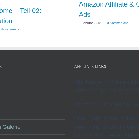
Amazon Affiliate & 
me – Teil 02:
Ads
tion
9 Februar 2018
|
0 Kommentare
0 Kommentare
E
AFFILIATE LINKS
Alle Partner / Affiliate Lin
Seite sind gekennzeichnet
Amazon Links sind z.B. O
Preis bleibt gleich, teilwei
 Galerie
sogar einen Rabatt Code 
und mit Glück einen klei