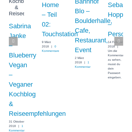
Bahnhof
Home
Sebasti
Blo –
– Teil
Hoppe
Boulderhalle,
02:
–
Sabrina
Cafe,
Touchstation
Personal
Janke
Restaurant,
9 März
14 Februar
–
2018
|
0
2018
|
Event
Kommentare
Um die
Blueberry
Kommentare
2 März
zu sehen,
2018
|
1
Vegan
musst du
Kommentar
dein
–
Passwort
eingeben.
Veganer
Kochblog
&
Reiseempfehlungen
31 Oktober
2018
|
1
Kommentar