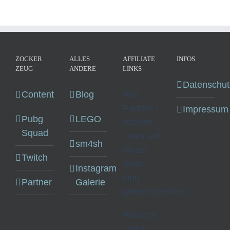
ZOCKER
ALLES
AFFILIATE
INFOS
ZEUG
ANDERE
LINKS
Datenschut
Content
Blog
Alle
Partner /
Impressum
Pubg
LEGO
Affiliate
Squad
Links auf
sm4sh
dieser
Twitch
Seite
Instagram
sind
Partner
Galerie
gekennzeichnet.
Amazon
Links