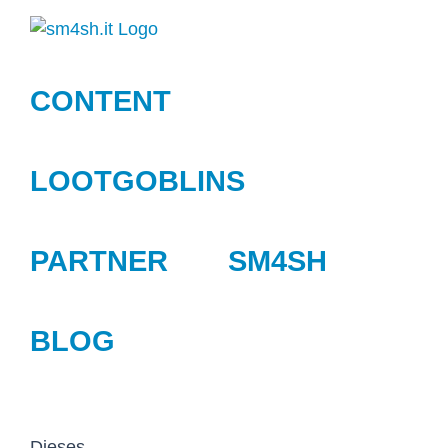
Zum
Inhalt
springen
CONTENT
LOOTGOBLINS
PARTNER
SM4SH
BLOG
Dieses