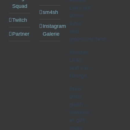
Affiliate
Squad
Links auf
sm4sh
dieser
Twitch
Seite
Instagram
sind
Partner
Galerie
gekennzeichnet.
Amazon
Links
sind z.B.
Orange.
Preis
bleibt
gleich,
teilweise
es gibt
sogar