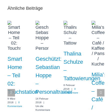
Ähnliche Beiträge
Thalina
Smart
Geschützt:
Schulze
Home
Sebastian
–
Milia’s
– Teil
Hoppe
Tattowierungen
Coffee
02:
–
6 Februar
2018
|
0
–
Touchstation
Personaltrainer
Kommentare
Café
9 März
14 Februar
2018
|
0
2018
|
/
Kommentare
Um die
Kommentare