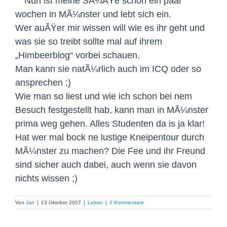
Nun ist meine SÃ¼ÃŸe schon ein paar
wochen in MÃ¼nster und lebt sich ein.
Wer auÃŸer mir wissen will wie es ihr geht und
was sie so treibt sollte mal auf ihrem
„Himbeerblog“ vorbei schauen.
Man kann sie natÃ¼rlich auch im ICQ oder so
ansprechen ;)
Wie man so liest und wie ich schon bei nem
Besuch festgestellt hab, kann man in MÃ¼nster
prima weg gehen. Alles Studenten da is ja klar!
Hat wer mal bock ne lustige Kneipentour durch
MÃ¼nster zu machen? Die Fee und ihr Freund
sind sicher auch dabei, auch wenn sie davon
nichts wissen ;)
Von
Jan
|
13 Oktober 2007
|
Leben
|
0 Kommentare