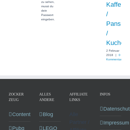
zu sehen,
Kaffee
musst du
dein
/
Passwort
eingeben.
Pans
/
Kuchen
2 Februar
2018
|
0
Kommentare
ZOCKER
ALLES
AFFILIATE
INFOS
ZEUG
ANDERE
LINKS
Datenschut
Content
Blog
Alle
Partner /
Impressum
Pubg
LEGO