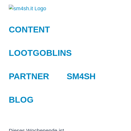
Zum
Inhalt
springen
CONTENT
LOOTGOBLINS
PARTNER
SM4SH
BLOG
Dieses Wochenende ist