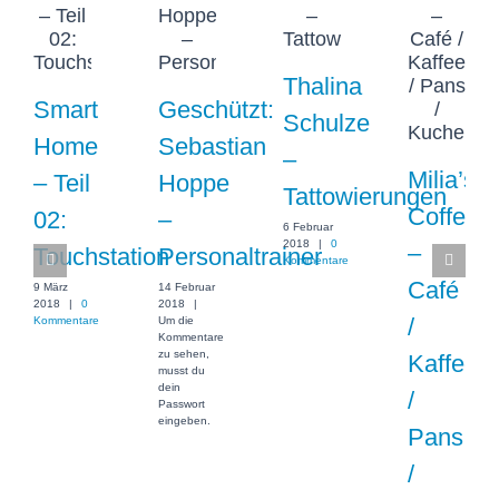
Thalina
Smart
Geschützt:
Schulze
Home
Sebastian
–
Milia’s
– Teil
Hoppe
Tattowierungen
Coffee
02:
–
6 Februar
2018
|
0
–
Touchstation
Personaltrainer
Kommentare
Café
9 März
14 Februar
2018
|
0
2018
|
/
Kommentare
Um die
Kommentare
zu sehen,
Kaffee
musst du
dein
/
Passwort
eingeben.
Pans
/