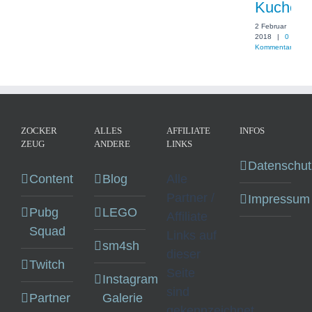
Kuchen
2 Februar
2018
|
0
Kommentare
ZOCKER
ALLES
AFFILIATE
INFOS
ZEUG
ANDERE
LINKS
Datenschut
Content
Blog
Alle
Partner /
Impressum
Pubg
LEGO
Affiliate
Squad
Links auf
sm4sh
dieser
Twitch
Seite
Instagram
sind
Partner
Galerie
gekennzeichnet.