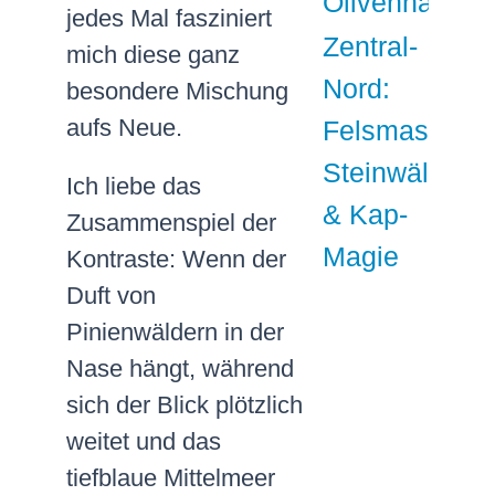
Olivenhainen
jedes Mal fasziniert
Zentral-
mich diese ganz
Nord:
besondere Mischung
aufs Neue.
Felsmassive,
Steinwälder
Ich liebe das
& Kap-
Zusammenspiel der
Magie
Kontraste: Wenn der
Duft von
Pinienwäldern in der
Nase hängt, während
sich der Blick plötzlich
weitet und das
tiefblaue Mittelmeer