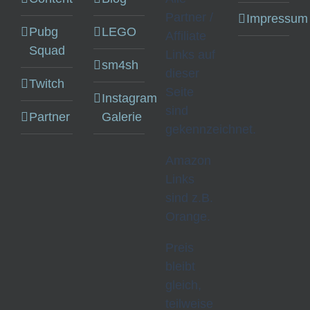
Partner /
Impressum
Pubg
LEGO
Affiliate
Squad
Links auf
sm4sh
dieser
Twitch
Seite
Instagram
sind
Partner
Galerie
gekennzeichnet.
Amazon
Links
sind z.B.
Orange.
Preis
bleibt
gleich,
teilweise