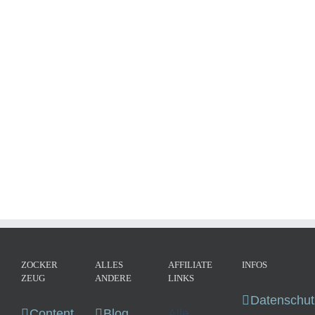
Blacktron 2 –
Aerial Fleet
Intruder Force
Blacktron 2 – Aerial
Fleet Intruder Force
ZOCKER
ALLES
AFFILIATE
INFOS
ZEUG
ANDERE
LINKS
Datenschut
Content
Blog
Alle