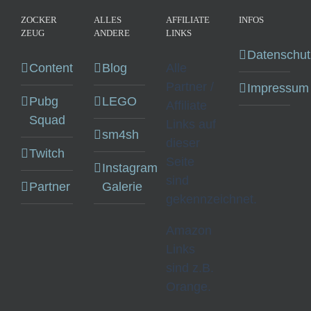
ZOCKER
ALLES
AFFILIATE
INFOS
ZEUG
ANDERE
LINKS
Datenschut
Content
Blog
Alle
Partner /
Impressum
Pubg
LEGO
Affiliate
Squad
Links auf
sm4sh
dieser
Twitch
Seite
Instagram
sind
Partner
Galerie
gekennzeichnet.
Amazon
Links
sind z.B.
Orange.