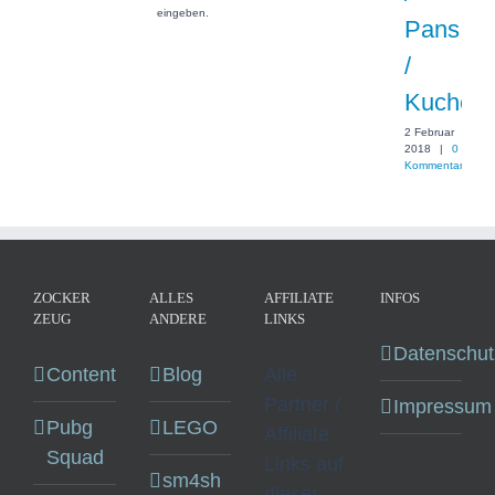
eingeben.
Pans
/
Kuchen
2 Februar
2018
|
0
Kommentare
ZOCKER
ALLES
AFFILIATE
INFOS
ZEUG
ANDERE
LINKS
Datenschut
Content
Blog
Alle
Partner /
Impressum
Pubg
LEGO
Affiliate
Squad
Links auf
sm4sh
dieser