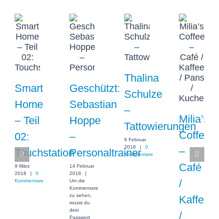
Thalina
Smart
Geschützt:
Schulze
Home
Sebastian
–
Milia’s
– Teil
Hoppe
Tattowierungen
Coffee
02:
–
6 Februar
2018
|
0
–
Touchstation
Personaltrainer
Kommentare
Café
9 März
14 Februar
2018
|
0
2018
|
/
Kommentare
Um die
Kommentare
zu sehen,
Kaffee
musst du
dein
/
Passwort