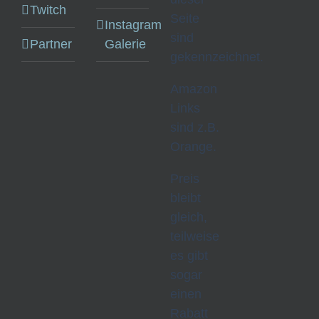
Twitch
Seite
Instagram
sind
Partner
Galerie
gekennzeichnet.
Amazon
Links
sind z.B.
Orange.
Preis
bleibt
gleich,
teilweise
es gibt
sogar
einen
Rabatt