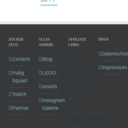
2010
|
0
Kommentare
ZOCKER
ALLES
AFFILIATE
INFOS
ZEUG
ANDERE
LINKS
Datenschut
Content
Blog
Alle
Partner /
Impressum
Pubg
LEGO
Affiliate
Squad
Links auf
sm4sh
dieser
Twitch
Seite
Instagram
sind
Partner
Galerie
gekennzeichnet.
Amazon