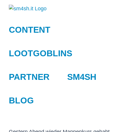
Zum
Inhalt
springen
CONTENT
LOOTGOBLINS
PARTNER
SM4SH
BLOG
Gestern Abend wieder Mappenkurs gehabt.