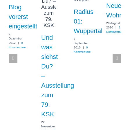
Neue
Blog
Radius
Wohnun
vorerst
01:
28 August
eingestellt
2010
|
2
Wuppertal
Kommentare
2
Und
Dezember
8
2012
|
0
September
was
Kommentare
2010
|
0
Kommentare
siehst
Du?
–
Ausstellung
zum
79.
KSK
22
November