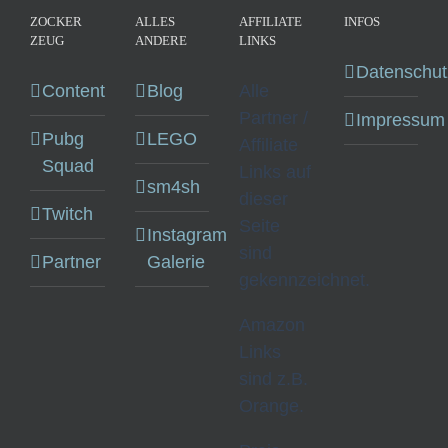
ZOCKER
ALLES
AFFILIATE
INFOS
ZEUG
ANDERE
LINKS
Datenschut
Content
Blog
Alle
Partner /
Impressum
Pubg
LEGO
Affiliate
Squad
Links auf
sm4sh
dieser
Twitch
Seite
Instagram
sind
Partner
Galerie
gekennzeichnet.
Amazon
Links
sind z.B.
Orange.