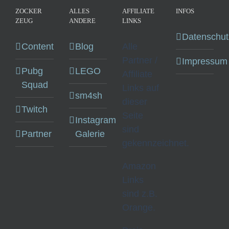
ZOCKER
ALLES
AFFILIATE
INFOS
ZEUG
ANDERE
LINKS
Datenschut
Content
Blog
Alle
Partner /
Impressum
Pubg
LEGO
Affiliate
Squad
Links auf
sm4sh
dieser
Twitch
Seite
Instagram
sind
Partner
Galerie
gekennzeichnet.
Amazon
Links
sind z.B.
Orange.