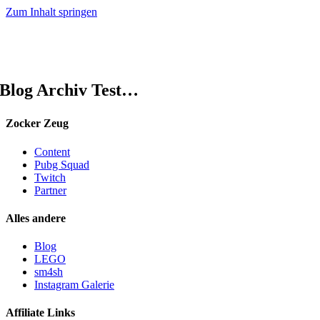
Zum Inhalt springen
Blog Archiv Test…
Zocker Zeug
Content
Pubg Squad
Twitch
Partner
Alles andere
Blog
LEGO
sm4sh
Instagram Galerie
Affiliate Links