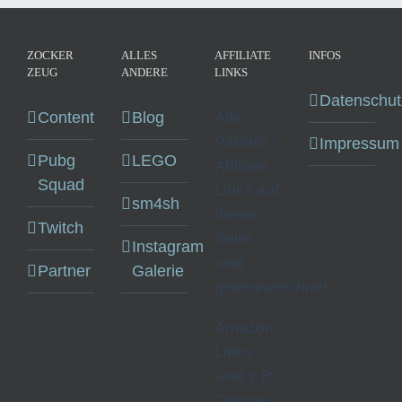
ZOCKER
ALLES
AFFILIATE
INFOS
ZEUG
ANDERE
LINKS
Datenschut
Content
Blog
Alle
Partner /
Impressum
Pubg
LEGO
Affiliate
Squad
Links auf
sm4sh
dieser
Twitch
Seite
Instagram
sind
Partner
Galerie
gekennzeichnet.
Amazon
Links
sind z.B.
Orange.