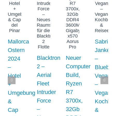
Mallorca
Sabrina
Ostern
Janke
Blacktron
Neuer
2024
–
2 –
Computer
–
Blueber
Aerial
Build,
Hotel
Vegan
Fleet
Ryzen
+
–
Intruder
R7
Umgebung
Veganer
Force
3700x,
&
Kochblo
–
32Gb
Cap
&