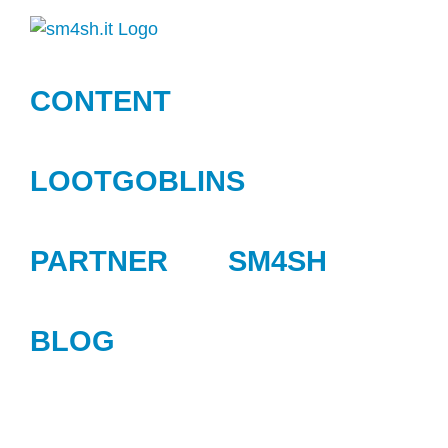
Zum
Inhalt
springen
CONTENT
LOOTGOBLINS
PARTNER
SM4SH
BLOG
Zeige