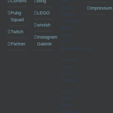
Content
Blog
Alle
Partner /
Impressum
Pubg
LEGO
Affiliate
Squad
Links auf
sm4sh
dieser
Twitch
Seite
Instagram
sind
Partner
Galerie
gekennzeichnet.
Amazon
Links
sind z.B.
Orange.
Preis
bleibt
gleich,
teilweise