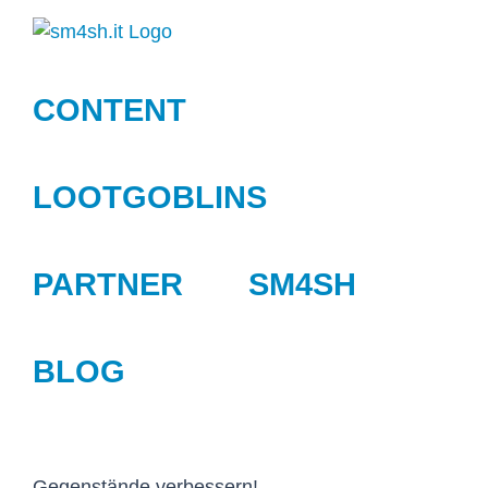
Zum
Inhalt
springen
CONTENT
LOOTGOBLINS
PARTNER
SM4SH
BLOG
Gegenstände verbessern!