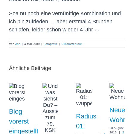
Soa nu noch eine vernünftige Kombination und
ich bin zufrieden … aber erstmal 4 Stunden
schlafen, leider schon wieder 4 Uhr -.-
Von
Jan
|
4 Mai 2009
|
Fotografie
|
0 Kommentare
Ähnliche Beiträge
Neue
Blog
Radius
Wohnun
vorerst
01:
28 August
eingestellt
2010
|
2