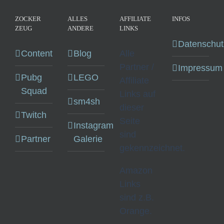
ZOCKER
ALLES
AFFILIATE
INFOS
ZEUG
ANDERE
LINKS
Datenschut
Content
Blog
Alle
Partner /
Impressum
Pubg
LEGO
Affiliate
Squad
Links auf
sm4sh
dieser
Twitch
Seite
Instagram
sind
Partner
Galerie
gekennzeichnet.
Amazon
Links
sind z.B.
Orange.