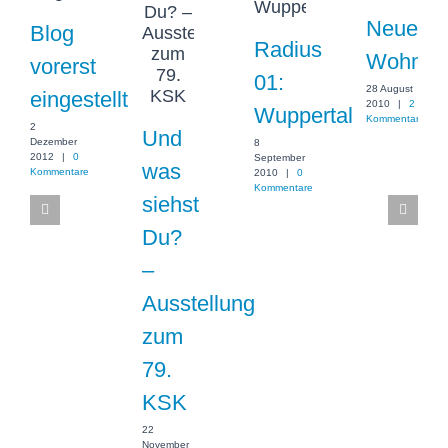
Neue
Blog
Radius
Wohnun
vorerst
01:
28 August
eingestellt
2010
|
2
Wuppertal
Kommentare
2
Und
Dezember
8
2012
|
0
September
was
Kommentare
2010
|
0
Kommentare
siehst
Du?
–
Ausstellung
zum
79.
KSK
22
November