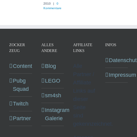
2010
|
0
Kommentare
ZOCKER
ALLES
AFFILIATE
INFOS
ZEUG
ANDERE
LINKS
Datenschut
Content
Blog
Alle
Partner /
Impressum
Pubg
LEGO
Affiliate
Squad
Links auf
sm4sh
dieser
Twitch
Seite
Instagram
sind
Partner
Galerie
gekennzeichnet.