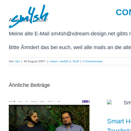
Zum
CO
Inhalt
springen
Also liebe Leute!
Meine alte E-Mail sm4sh@xdream-design.net gibts ni
Bitte Ã¤ndert das bei euch, weil alle mails an die a
Von
Jan
|
30 August 2007
|
Leben
,
sm4sh.it
,
Stuff
|
0 Kommentare
Ähnliche Beiträge
Smart Ho
Touchsta