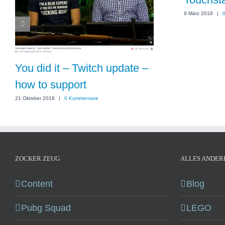
9 März 2018
|
You did it – Twitch update –
how to support
21 Oktober 2018
|
0 Kommentare
ZOCKER ZEUG
ALLES ANDER
Content
Blog
Pubg Squad
LEGO