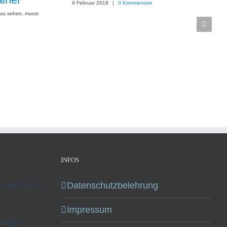
9 Februar 2018
|
0 Kommentare
zu sehen, musst
INFOS
ks auf dieser
Datenschutzbelehrung
.
Impressum
range.