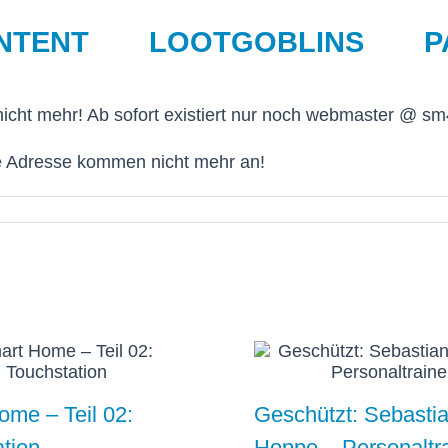
NTENT
LOOTGOBLINS
P
cht mehr! Ab sofort existiert nur noch webmaster @ sm4
lte Adresse kommen nicht mehr an!
me – Teil 02:
Geschützt: Sebasti
tion
Hoppe – Personaltr