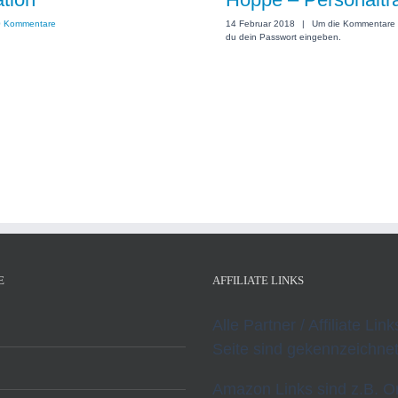
0 Kommentare
14 Februar 2018
|
Um die Kommentare 
du dein Passwort eingeben.
E
AFFILIATE LINKS
Alle Partner / Affiliate Lin
Seite sind gekennzeichnet
Amazon Links sind z.B. O