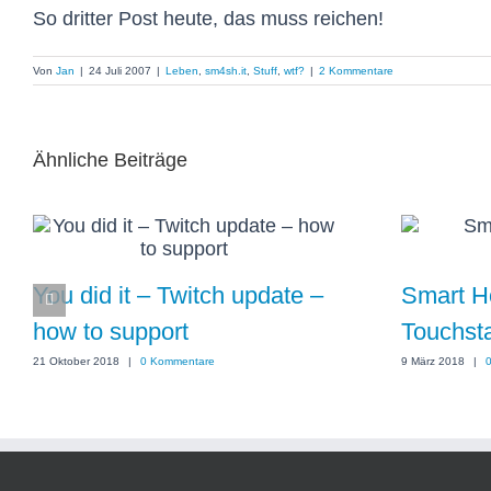
So dritter Post heute, das muss reichen!
Von
Jan
|
24 Juli 2007
|
Leben
,
sm4sh.it
,
Stuff
,
wtf?
|
2 Kommentare
Ähnliche Beiträge
You did it – Twitch update –
Smart Ho
how to support
Touchsta
21 Oktober 2018
|
0 Kommentare
9 März 2018
|