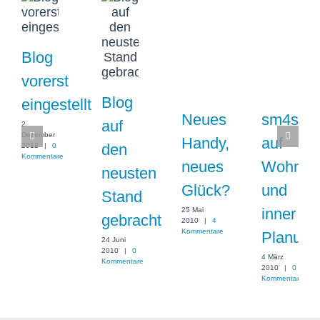
Blog
vorerst
Blog
eingestellt
Neues
sm4sh
auf
2
Dezember
Handy,
auf
den
2012
|
0
Kommentare
neues
Wohnun
neusten
Glück?
und
Stand
inner
25 Mai
gebracht
2010
|
4
Kommentare
Planung
24 Juni
2010
|
0
4 März
Kommentare
2010
|
0
Kommentare