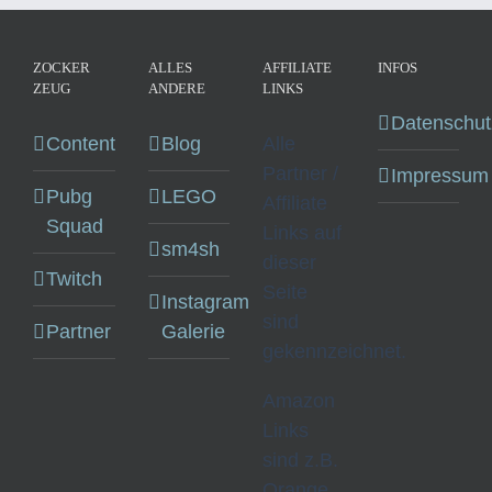
ZOCKER
ALLES
AFFILIATE
INFOS
ZEUG
ANDERE
LINKS
Datenschut
Content
Blog
Alle
Partner /
Impressum
Pubg
LEGO
Affiliate
Squad
Links auf
sm4sh
dieser
Twitch
Seite
Instagram
sind
Partner
Galerie
gekennzeichnet.
Amazon
Links
sind z.B.
Orange.