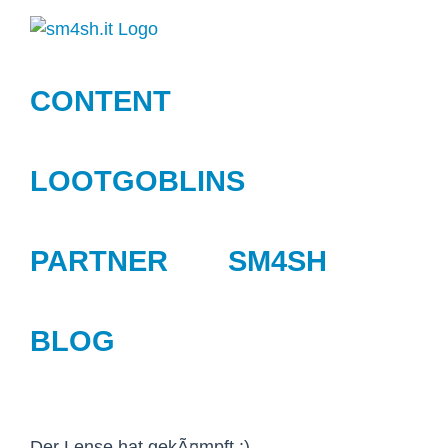
Zum
Inhalt
springen
CONTENT
LOOTGOBLINS
PARTNER
SM4SH
BLOG
Der Lense hat gekÃ¤mpft :)