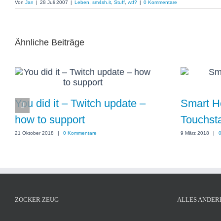
Von
Jan
|
28 Juli 2007
|
Leben
,
sm4sh.it
,
Stuff
,
wtf?
|
0 Kommentare
Ähnliche Beiträge
You did it – Twitch update –
Smart Ho
how to support
Touchsta
21 Oktober 2018
|
0 Kommentare
9 März 2018
|
ZOCKER ZEUG
ALLES ANDER