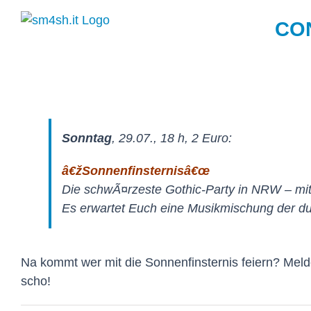
Zum
CO
Inhalt
springen
Sonntag
, 29.07., 18 h, 2 Euro:
â€žSonnenfinsternisâ€œ
Die schwÃ¤rzeste Gothic-Party in NRW – mi
Es erwartet Euch eine Musikmischung der du
Na kommt wer mit die Sonnenfinsternis feiern? Meld
scho!