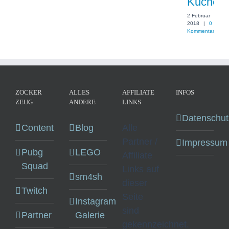
Kuchen
2 Februar
2018
|
0
Kommentare
ZOCKER
ALLES
AFFILIATE
INFOS
ZEUG
ANDERE
LINKS
Datenschut
Content
Blog
Alle
Partner /
Impressum
Pubg
LEGO
Affiliate
Squad
Links auf
sm4sh
dieser
Twitch
Seite
Instagram
sind
Partner
Galerie
gekennzeichnet.