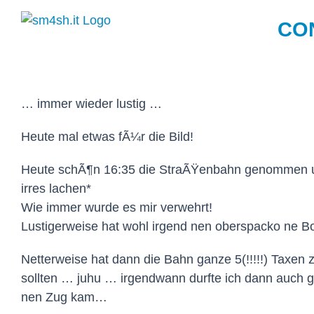
Zum
CO
Inhalt
springen
… immer wieder lustig …
Heute mal etwas fÃ¼r die Bild!
Heute schÃ¶n 16:35 die StraÃŸenbahn genommen und
irres lachen*
Wie immer wurde es mir verwehrt!
Lustigerweise hat wohl irgend nen oberspacko ne 
Netterweise hat dann die Bahn ganze 5(!!!!!) Taxen z
sollten … juhu … irgendwann durfte ich dann auch ge
nen Zug kam…