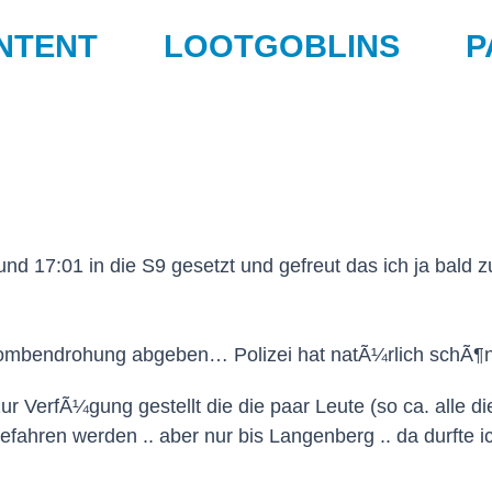
NTENT
LOOTGOBLINS
P
 17:01 in die S9 gesetzt und gefreut das ich ja bald
Bombendrohung abgeben… Polizei hat natÃ¼rlich schÃ¶n
ur VerfÃ¼gung gestellt die die paar Leute (so ca. alle d
fahren werden .. aber nur bis Langenberg .. da durfte i