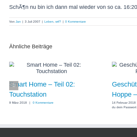
SchÃ¶n nu bin ich dann mal wieder von so ca. 16:20 
Von
Jan
|
3 Juli 2007
|
Leben
,
wtf?
|
0 Kommentare
Ähnliche Beiträge
Smart Home – Teil 02:
Geschüt
Touchstation
Hoppe – 
9 März 2018
|
0 Kommentare
14 Februar 2018
du dein Passwort