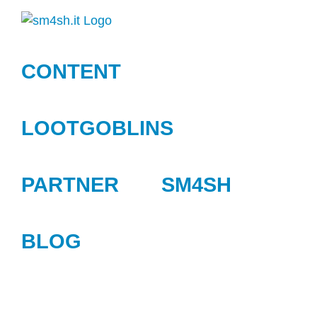
Zum
Inhalt
springen
CONTENT
LOOTGOBLINS
PARTNER
SM4SH
BLOG
View