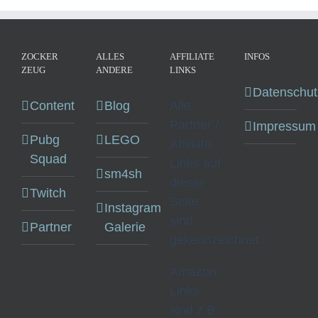
ZOCKER
ALLES
AFFILIATE
INFOS
ZEUG
ANDERE
LINKS
Datenschut
Content
Blog
Alle
Partner /
Impressum
Pubg
LEGO
Affiliate
Squad
Links auf
sm4sh
dieser
Twitch
Seite
Instagram
sind
Partner
Galerie
gekennzeichnet.
Amazon
Links
sind z.B.