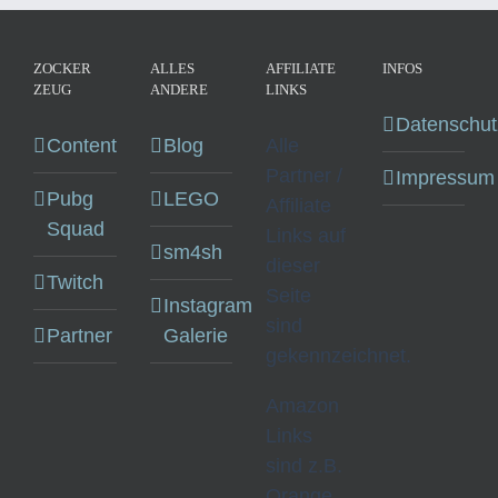
ZOCKER
ALLES
AFFILIATE
INFOS
ZEUG
ANDERE
LINKS
Datenschut
Content
Blog
Alle
Partner /
Impressum
Pubg
LEGO
Affiliate
Squad
Links auf
sm4sh
dieser
Twitch
Seite
Instagram
sind
Partner
Galerie
gekennzeichnet.
Amazon
Links
sind z.B.
Orange.